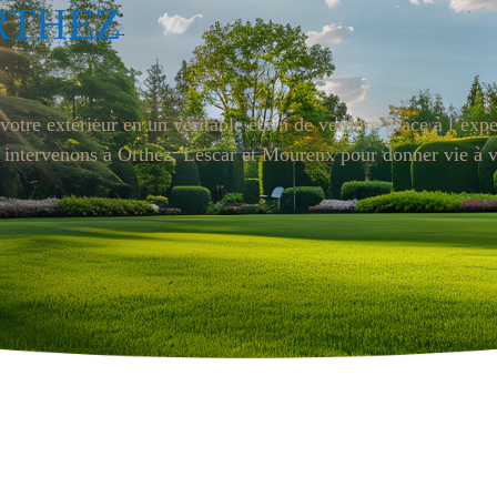
RTHEZ
 votre extérieur en un véritable écrin de verdure grâce à l’exp
us intervenons à Orthez, Lescar et Mourenx pour donner vie à 