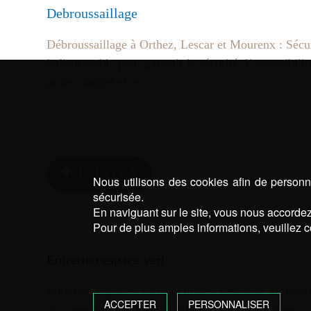
Debroussaillage
Débroussaillage à Orthez, Lescar et Mourenx : Sécur
indispensable pour garantir la sécurité, l’accessibil
professionnel et en …
D’INFOS
Nous utilisons des cookies afin de personna
sécurisée.
En naviguant sur le site, vous nous accordez 
Pour de plus amples informations, veuillez c
Entretien espace vert
Entretien Espaces Verts à Orthez, Lescar et Mourenx 
ACCEPTER
PERSONNALISER
de votre jardin, située à Orthez, Lescar et Mourenx