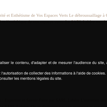
ité et Esthétisme de Vos Espaces Verts Le débroussaillage à 
ité et l’esthétique de vos espaces verts. La SARL Labère met à
liser le contenu, d'adapter et de mesurer l'audience du site,
l'autorisation de collecter des informations à l'aide de cookies.
onsulter les mentions légales du site.
: Expertise et Savoir-Faire par SARL Labère L’entretien des e
, la SARL Labère. On se distingue par son expertise et son sa