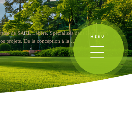
ertise de SARL Labère. Spécialisés dans l’entretien
MENU
vos projets. De la conception à la …