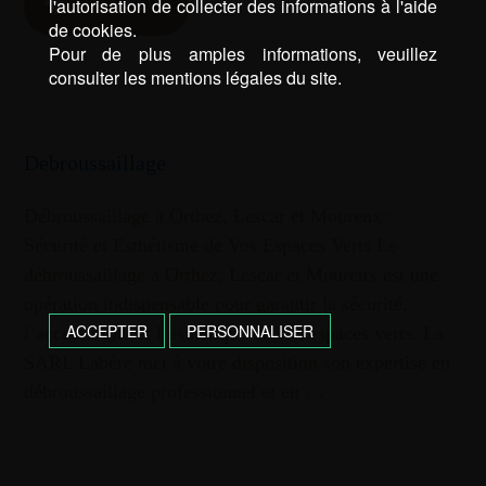
D’INFOS
l'autorisation de collecter des informations à l'aide
de cookies.
Pour de plus amples informations, veuillez
consulter les mentions légales du site.
Debroussaillage
Débroussaillage à Orthez, Lescar et Mourenx :
Sécurité et Esthétisme de Vos Espaces Verts Le
débroussaillage à Orthez, Lescar et Mourenx est une
opération indispensable pour garantir la sécurité,
ACCEPTER
PERSONNALISER
l’accessibilité et l’esthétique de vos espaces verts. La
SARL Labère met à votre disposition son expertise en
débroussaillage professionnel et en …