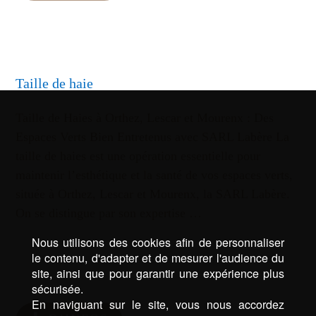
Taille de haie
Taille de Haies à Orthez, Lescar et Mourenx : Des
Espaces Verts Bien Entretenus avec SARL Labère La
taille de haies est une opération essentielle pour
maintenir l’esthétique et la santé de vos espaces verts,
située à Orthez, Lescar et Mourenx, la SARL Labère.
On se distingue par son expertise …
Nous utilisons des cookies afin de personnaliser
le contenu, d'adapter et de mesurer l'audience du
site, ainsi que pour garantir une expérience plus
sécurisée.
En naviguant sur le site, vous nous accordez