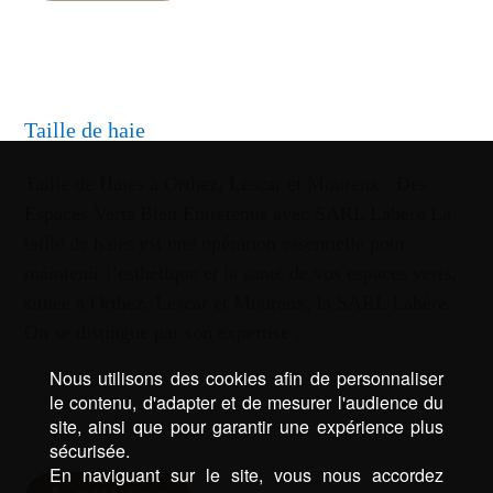
Taille de haie
Taille de Haies à Orthez, Lescar et Mourenx : Des
Espaces Verts Bien Entretenus avec SARL Labère La
taille de haies est une opération essentielle pour
maintenir l’esthétique et la santé de vos espaces verts,
située à Orthez, Lescar et Mourenx, la SARL Labère.
On se distingue par son expertise …
Nous utilisons des cookies afin de personnaliser
le contenu, d'adapter et de mesurer l'audience du
site, ainsi que pour garantir une expérience plus
sécurisée.
En naviguant sur le site, vous nous accordez