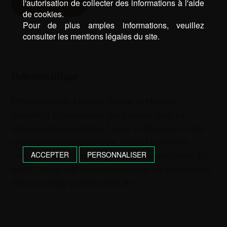
D’INFOS
l'autorisation de collecter des informations à l'aide
de cookies.
Pour de plus amples informations, veuillez
consulter les mentions légales du site.
Debroussaillage
Débroussaillage à Orthez, Lescar et Mourenx :
Sécurité et Esthétisme de Vos Espaces Verts Le
débroussaillage à Orthez, Lescar et Mourenx est une
opération indispensable pour garantir la sécurité,
ACCEPTER
PERSONNALISER
l’accessibilité et l’esthétique de vos espaces verts. La
SARL Labère met à votre disposition son expertise en
débroussaillage professionnel et en …